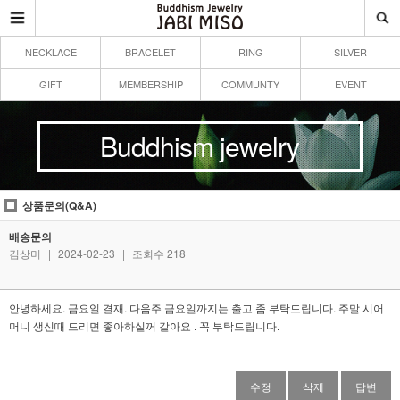
NECKLACE
BRACELET
RING
SILVER
GIFT
MEMBERSHIP
COMMUNTY
EVENT
Buddhism jewelry
상품문의(Q&A)
배송문의
김상미
|
2024-02-23
|
조회수 218
안녕하세요. 금요일 결재. 다음주 금요일까지는 출고 좀 부탁드립니다. 주말 시어
머니 생신때 드리면 좋아하실꺼 같아요 . 꼭 부탁드립니다.
수정
삭제
답변