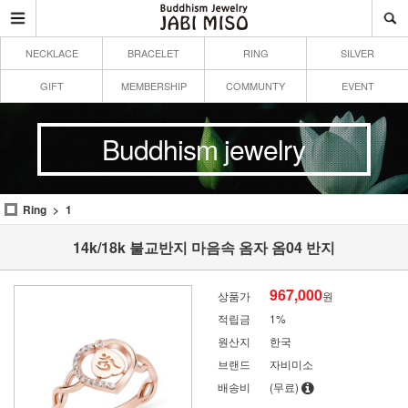
NECKLACE
BRACELET
RING
SILVER
GIFT
MEMBERSHIP
COMMUNTY
EVENT
Buddhism jewelry
Ring
1
14k/18k 불교반지 마음속 옴자 옴04 반지
967,000
상품가
원
적립금
1%
원산지
한국
브랜드
자비미소
배송비
(무료)