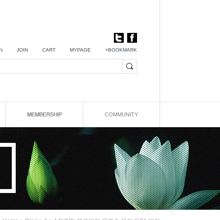
N
JOIN
CART
MYPAGE
+BOOKMARK
COMMUNITY