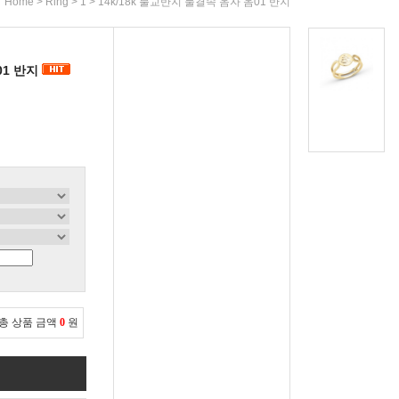
>
>
> 14k/18k 불교반지 물결속 옴자 옴01 반지
Home
Ring
1
01 반지
총 상품 금액
0
원