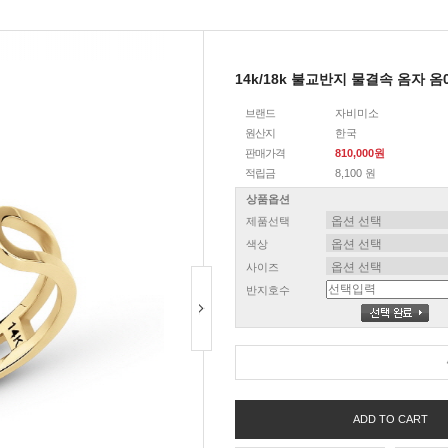
14k/18k 불교반지 물결속 옴자 옴
브랜드
자비미소
원산지
한국
판매가격
810,000원
적립금
8,100 원
상품옵션
제품선택
색상
사이즈
반지호수
ADD TO CART